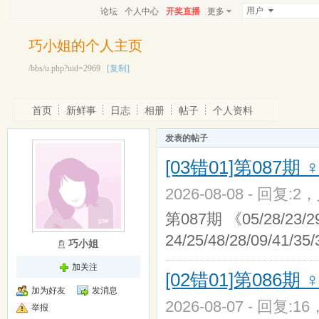
用户
论坛
个人中心
开奖直播
更多
巧小姐的个人主页
/bbs/u.php?uid=2969
[复制]
首页
新鲜事
日志
相册
帖子
个人资料
发表的帖子
[03错01]第08
2026-08-08 - 回复:2
第087期 《05/28/23/2
24/25/48/28/09/41/3
巧小姐
加关注
[02错01]第08
加为好友
发消息
2026-08-07 - 回复:1
举报