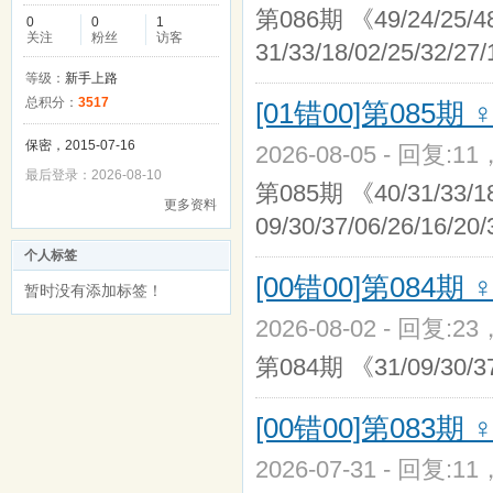
第086期 《49/24/25/4
0
0
1
关注
粉丝
访客
31/33/18/02/25/32/2
等级：
新手上路
总积分：
3517
[01错00]第08
保密，2015-07-16
2026-08-05 - 回复:1
最后登录：2026-08-10
第085期 《40/31/33/1
更多资料
09/30/37/06/26/16/2
个人标签
[00错00]第08
暂时没有添加标签！
2026-08-02 - 回复:2
第084期 《31/09/30/3
[00错00]第08
2026-07-31 - 回复:1