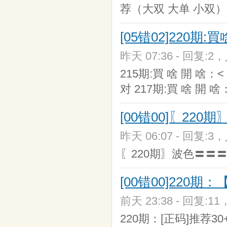
荐（大双 大单 小双）开
[05错02]220
昨天 07:36 - 回复:2，
215期:買 啥 開 啥：<
对 217期:買 啥 開 啥
[00错00]〖220
昨天 06:07 - 回复:3，
〖220期〗波色〓〓〓
[00错00]220
前天 23:38 - 回复:11
220期：[正码]推荐30+