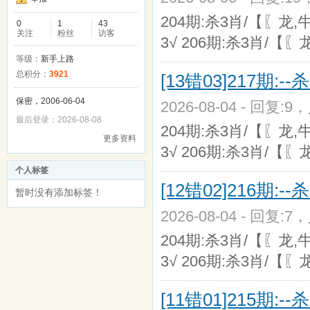
204期:杀3肖/【〖龙,
0
1
43
关注
粉丝
访客
3√ 206期:杀3肖/【〖
等级：
新手上路
总积分：
3921
[13错03]217期
保密，2006-06-04
2026-08-04 - 回复:9
最后登录：2026-08-08
204期:杀3肖/【〖龙,
更多资料
3√ 206期:杀3肖/【〖
个人标签
[12错02]216期
暂时没有添加标签！
2026-08-04 - 回复:7
204期:杀3肖/【〖龙,
3√ 206期:杀3肖/【〖
[11错01]215期