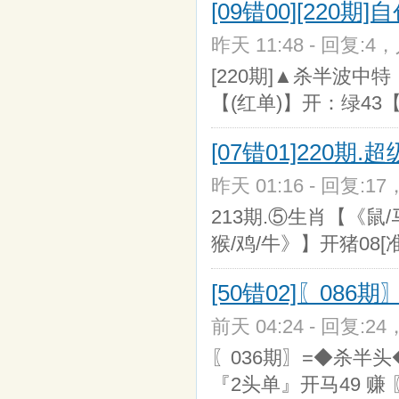
[09错00][220
昨天 11:48 - 回复:4，
[220期]▲杀半波中特
【(红单)】开：绿43【
[07错01]220期
昨天 01:16 - 回复:17
213期.⑤生肖【《鼠/马
猴/鸡/牛》】开猪08[准
[50错02]〖08
前天 04:24 - 回复:24
〖036期〗=◆杀半头◆
『2头单』开马49 赚