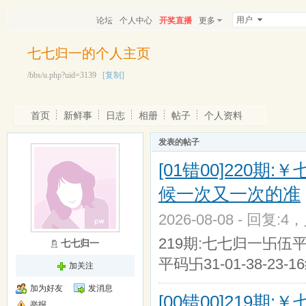
用户
论坛
个人中心
开奖直播
更多
七七归一的个人主页
/bbs/u.php?uid=3139
[复制]
首页
新鲜事
日志
相册
帖子
个人资料
发表的帖子
[01错00]22
候一次又一次的准
2026-08-08 - 回复:4
219期:七七归一卐伍平码卐
七七归一
平码卐31-01-38-23-
加关注
加为好友
发消息
[00错00]21
举报