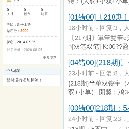
特：(大双+小双+小单)
0
0
0
关注
粉丝
访客
[01错00]〔218
等级：
新手上路
18小时前 - 回复:3，人
总积分：
3000
〔217期〕單筆雙筆○无
保密，2014-07-26
○[双笔双笔] K:00??盈
最后登录：2026-08-06
更多资料
[04错00]{218
个人标签
23小时前 - 回复:8，人
暂时没有添加标签！
{218期}半单双锐宇（
双+小单） 開獎：鸡34
[00错00]218期
24小时前 - 回复:23，人
218期：5不中 →（［35