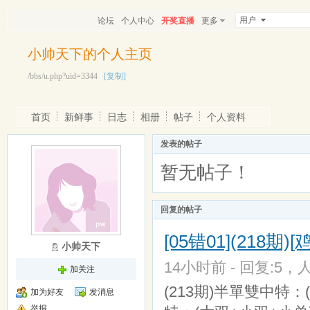
用户
论坛
个人中心
开奖直播
更多
小帅天下的个人主页
/bbs/u.php?uid=3344
[复制]
首页
新鲜事
日志
相册
帖子
个人资料
发表的帖子
暂无帖子！
回复的帖子
[05错01](218期
小帅天下
14小时前 - 回复:5，人
加关注
(213期)半單雙中特：
加为好友
发消息
举报