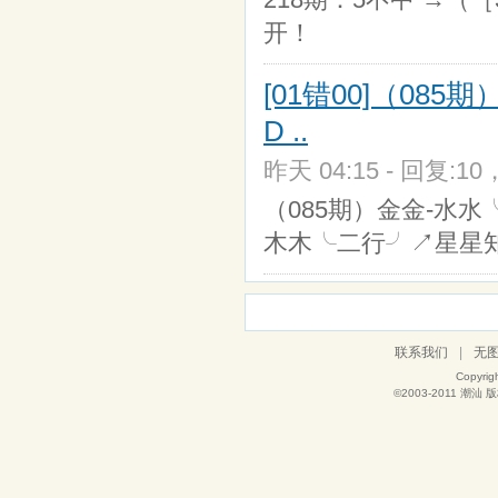
开！
[01错00]（085
D ..
昨天 04:15 - 回复:10
（085期）金金-水水╰
木木╰二行╯↗星星知我
联系我们
|
无
Copyrig
©2003-2011
潮汕
版权