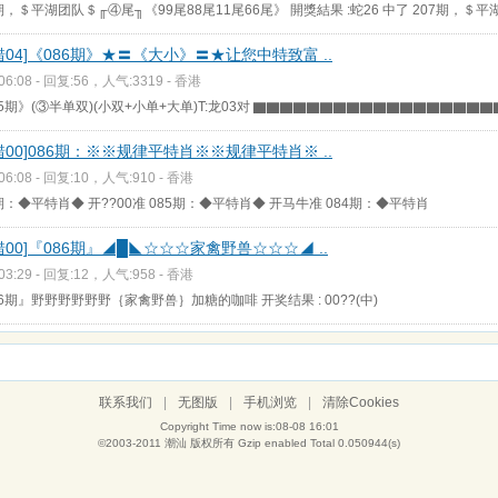
期，＄平湖团队＄╓④尾╖《99尾88尾11尾66尾》 開獎結果 :蛇26 中了 207期，＄
1错04]《086期》★〓《大小》〓★让您中特致富 ..
6:08 - 回复:56，人气:3319 -
香港
5期》(③半单双)(小双+小单+大单)T:龙03对 ▇▇▇▇▇▇▇▇▇▇▇▇▇▇▇▇▇▇▇▇▇
7错00]086期：※※规律平特肖※※规律平特肖※ ..
6:08 - 回复:10，人气:910 -
香港
期：◆平特肖◆ 开??00准 085期：◆平特肖◆ 开马牛准 084期：◆平特肖
0错00]『086期』◢█◣☆☆☆家禽野兽☆☆☆◢ ..
3:29 - 回复:12，人气:958 -
香港
86期』野野野野野野｛家禽野兽｝加糖的咖啡 开奖结果 : 00??(中)
联系我们
|
无图版
|
手机浏览
|
清除Cookies
Copyright Time now is:08-08 16:01
©2003-2011
潮汕
版权所有 Gzip enabled
Total 0.050944(s)