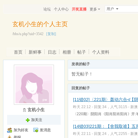
用户
论坛
个人中心
开奖直播
更多
玄机小生的个人主页
/bbs/u.php?uid=3542
[复制]
首页
新鲜事
日志
相册
帖子
个人资料
发表的帖子
暂无帖子！
回复的帖子
[11错02]〈221期〉轰动六合≮【阴
昨天 22:12 - 回复:34，人气:3115 -
新澳
玄机小生
〈220期〉阴阳肖《阳肖阳肖阳肖》开:羊
加关注
[14错03]221期：【舍我取谁】
加为好友
发消息
昨天 22:11 - 回复:24，人气:2255 -
新澳
举报