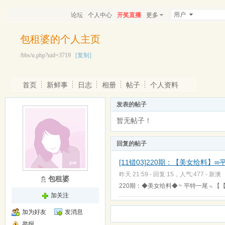
用户
论坛
个人中心
开奖直播
更多
包租婆的个人主页
/bbs/u.php?uid=3719
[复制]
首页
新鲜事
日志
相册
帖子
个人资料
发表的帖子
暂无帖子！
回复的帖子
[11错03]220期：【美女给料】∞
昨天 21:59 - 回复:15，人气:477 -
新澳
包租婆
220期：◆美女给料◆﹄平特一尾﹃【【4
加关注
加为好友
发消息
举报