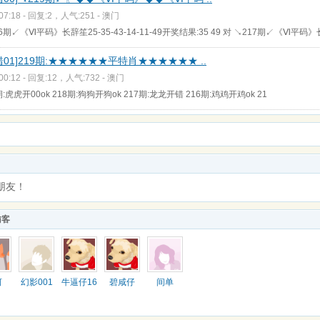
7:18 - 回复:2，人气:251 -
澳门
6期↙《Ⅵ平码》长辞笙25-35-43-14-11-49开奖结果:35 49 对 ↘217期↙《Ⅵ平码》长辞笙
4错01]219期:★★★★★★平特肖★★★★★★ ..
0:12 - 回复:12，人气:732 -
澳门
期:虎虎开00ok 218期:狗狗开狗ok 217期:龙龙开错 216期:鸡鸡开鸡ok 21
朋友！
访客
河
幻影001
牛逼仔16
碧咸仔
间单
8