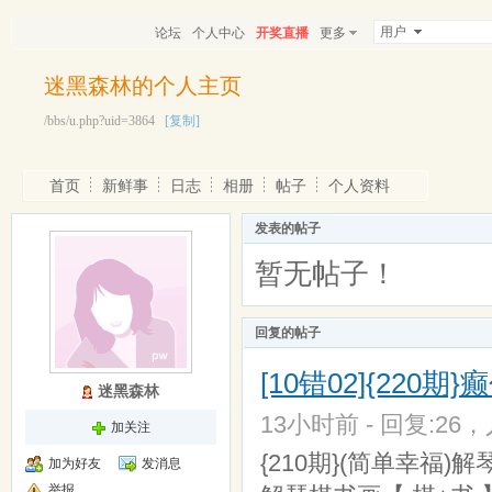
用户
论坛
个人中心
开奖直播
更多
迷黑森林的个人主页
/bbs/u.php?uid=3864
[复制]
首页
新鲜事
日志
相册
帖子
个人资料
发表的帖子
暂无帖子！
回复的帖子
[10错02]{220
迷黑森林
13小时前 - 回复:26，人
加关注
{210期}(简单幸福)解
加为好友
发消息
举报