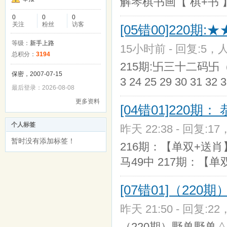
解琴棋书画【 棋+书 】
0
0
0
关注
粉丝
访客
[05错00]220
等级：
新手上路
15小时前 - 回复:5，人
总积分：
3194
215期:卐三十二码卐（01 03 
保密，2007-07-15
3 24 25 29 30 31 32 
最后登录：2026-08-08
更多资料
[04错01]220期
个人标签
昨天 22:38 - 回复:17
暂时没有添加标签！
216期：【单双+送肖
马49中 217期：【
[07错01]（22
昨天 21:50 - 回复:22
（220期）野兽野兽△