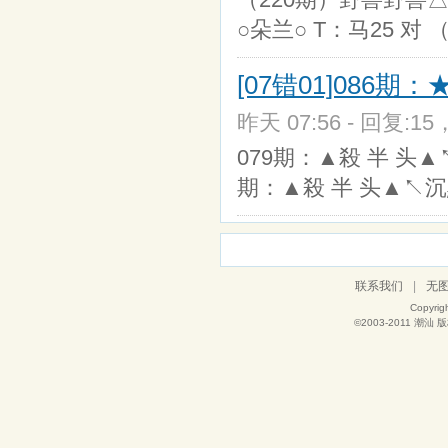
○朵兰○ T：马25 对 
[07错01]086
昨天 07:56 - 回复:15
079期：▲殺 半 头▲
期：▲殺 半 头▲↖
联系我们
|
无
Copyrig
©2003-2011
潮汕
版权