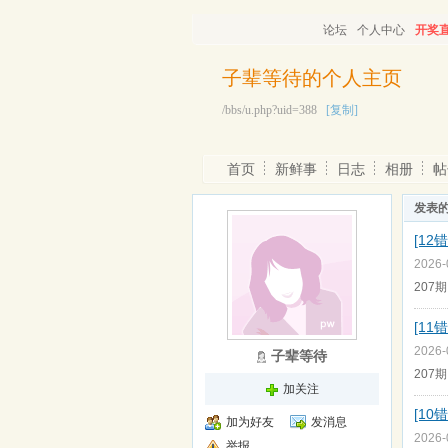
论坛
个人中心
开奖
子辈等待的个人主页
/bbs/u.php?uid=388
[复制]
首页
新鲜事
日志
相册
帖
发表
[1
2026
207期
[1
2026
子辈等待
207期
加关注
[1
加为好友
发消息
2026
举报