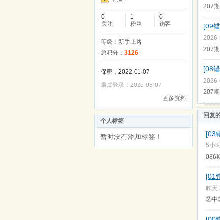
207期
0
1
0
关注
粉丝
访客
[0
2026
等级：
新手上路
207期
总积分：
3126
[0
保密，2022-01-07
2026
最后登录：2026-08-07
207期
更多资料
回复
个人标签
[0
暂时没有添加标签！
5小时
086
[0
昨天 2
②中②《
[00错