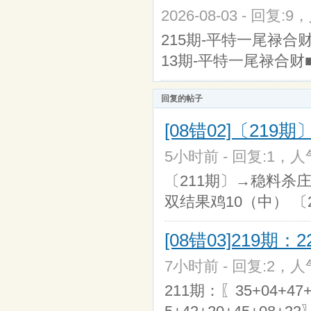
2026-08-03 - 回复:9
215期-平特一尾禄合财■1
13期-平特一尾禄合财■4
回复的帖子
[08错02]〔219
5小时前 - 回复:1，人气
〔211期〕→稳料杀
双结果鸡10（中） 〔
[08错03]219期：2
7小时前 - 回复:2，人气
211期：〖35+04+47+1