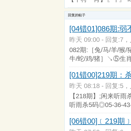
回复的帖子
[04错01]086
昨天 09:00 - 回复:7，
082期:［兔/马/羊/猴
牛/蛇/鸡/猪］↘⑤生
[01错00]219
昨天 08:18 - 回复:5，
【218期】;闲来听雨杀5
听雨杀5码◎05-36-43
[06错00]﹝219