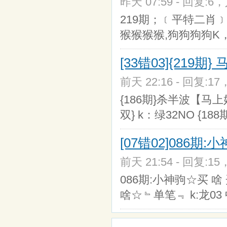
昨天 07:59 - 回复:6，
219期；﹝平特二肖
猴猴猴猴,狗狗狗狗K，
[33错03]{219期
前天 22:16 - 回复:17
{186期}杀半波【马上好
双} k：绿32NO {1
[07错02]086期
前天 21:54 - 回复:15
086期:小神驹☆买 啥
啥☆﹄单笔﹃ k:龙03 