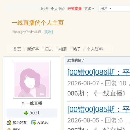
用户
论坛
个人中心
开奖直播
更多
一线直播的个人主页
/bbs/u.php?uid=4145
[复制]
首页
新鲜事
日志
相册
帖子
个人资料
发表的帖子
[00错00]086期：
2026-08-07 - 回复:1
086期：《一线直播》
一线直播
[00错00]085期：
加关注
2026-08-05 - 回复:6
加为好友
发消息
举报