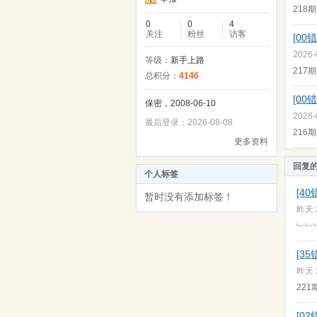
218
0
0
4
关注
粉丝
访客
[0
2026
等级：
新手上路
217
总积分：
4146
[0
保密，2008-06-10
2026
最后登录：2026-08-08
216
更多资料
回复
个人标签
[4
暂时没有添加标签！
昨天 2
﹂﹂
[3
昨天 2
221
[0