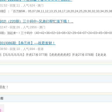
1:52 - 回复:11，人气:624 -
澳门
期】：「百万财神」05,07,08,11,12,13,15,16,17,18,20,24,25,29,30,32,33,34,35,38,
7错02]（220期）三十码中~兄弟们帮忙顶下哦！ ..
2:47 - 回复:26，人气:2956 -
澳门
3期）顶起来~！三十码中《40+42+36+02+16+06+32+29+04+07+24+03+45+39+09+0
0错01]086期:【杀①肖】---祝君发财！
8:50 - 回复:10，人气:894 -
香港
期:【马马马马马马】开虎17准 077期:【虎虎虎虎虎虎】开龙27准 078期:【龙龙龙
朋友！
访客