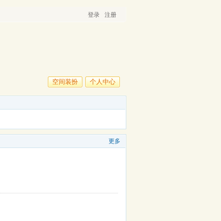
登录
注册
空间装扮
个人中心
更多