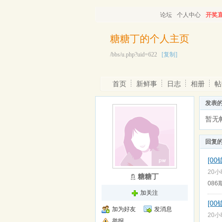
论坛
个人中心
开奖
糖糖丁的个人主页
/bbs/u.php?uid=622
[复制]
首页
新鲜事
日志
相册
帖
发表
暂无
回复
[0
20小
糖糖丁
08
加关注
[0
加为好友
发消息
20小
举报