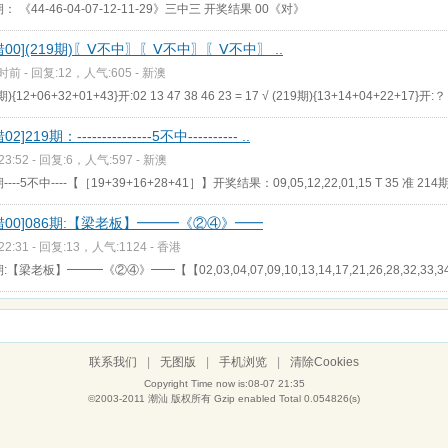
期： 《44-46-04-07-12-11-29》三中三 开奖结果 00《对》
1错00](219期)〖Ⅴ不中〗〖Ⅴ不中〗〖Ⅴ不中〗 ..
时前 - 回复:12，人气:605 -
新澳
期){12+06+32+01+43}开:02 13 47 38 46 23 = 17 √ (219期){13+14+04+22+17}开:？
02]219期：---------------5不中---------- ..
3:52 - 回复:6，人气:597 -
新澳
----5不中----【［19+39+16+28+41］】开奖结果：09,05,12,22,01,15 T 35 准 214期
0错00]086期:【梁老板】━━━《②④》━━
2:31 - 回复:13，人气:1124 -
香港
:【梁老板】━━━《②④》━━【【02,03,04,07,09,10,13,14,17,21,26,28,32,33,34,35
联系我们
|
无图版
|
手机浏览
|
清除Cookies
Copyright Time now is:08-07 21:35
©2003-2011
潮汕
版权所有 Gzip enabled
Total 0.054826(s)