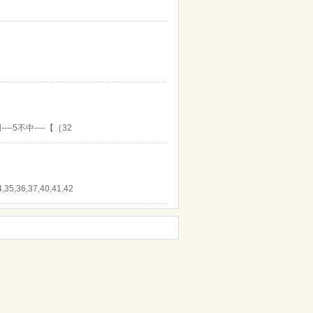
----5不中----【［32
,36,37,40,41,42