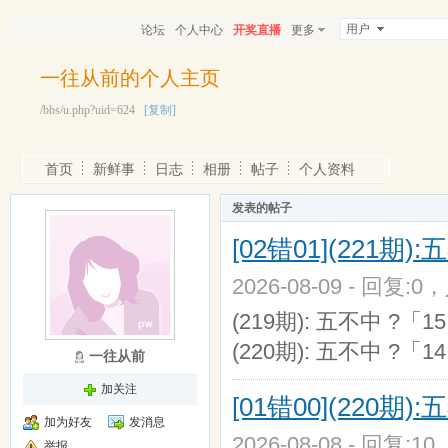
用户
论坛
个人中心
开奖直播
更多
一往从前的个人主页
/bbs/u.php?uid=624
[复制]
首页
新鲜事
日志
相册
帖子
个人资料
发表的帖子
[02错01](22
2026-08-09 - 回复:0
(219期): 五不中 ?「15.
(220期): 五不中 ?「14.
一往从前
加关注
[01错00](22
加为好友
发消息
2026-08-08 - 回复:1
举报