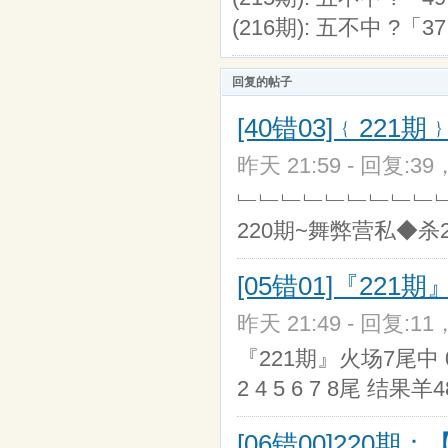
(216期): 五不中 ?「37.
回复的帖子
[40错03]﹛22
昨天 21:59 - 回复:39
﹂﹂﹂﹂﹂﹂﹂﹂﹂﹂
220期~舞弊营私◆杀
[05错01]『22
昨天 21:49 - 回复:11
『221期』火场7尾中 0 
2 4 5 6 7 8尾 结果羊
[06错00]220