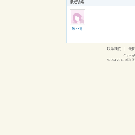
最近访客
宋业青
联系我们
|
无
Copyrig
©2003-2011
潮汕
版权