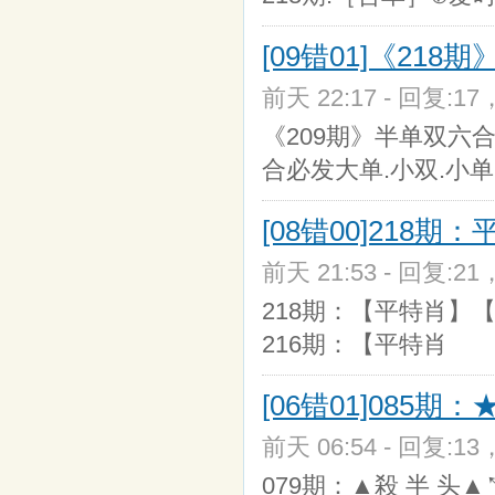
[09错01]《21
前天 22:17 - 回复:17
《209期》半单双六合
合必发大单.小双.小单 
[08错00]218
前天 21:53 - 回复:21
218期：【平特肖】【
216期：【平特肖
[06错01]085
前天 06:54 - 回复:13
079期：▲殺 半 头▲