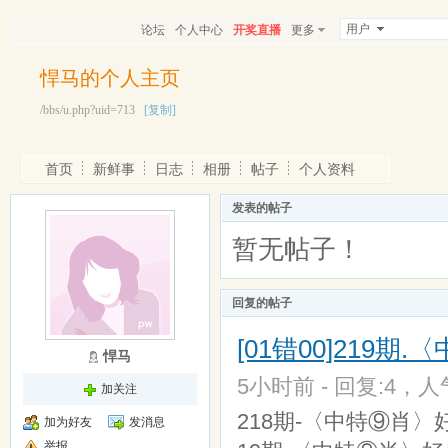
用户
论坛
个人中心
开奖直播
更多
悍马的个人主页
/bbs/u.php?uid=713
[复制]
首页
新鲜事
日志
相册
帖子
个人资料
发表的帖子
暂无帖子！
回复的帖子
[01错00]219期
悍马
5小时前 - 回复:4，人气
加关注
218期-〈中特⑨肖〉
加为好友
发消息
举报