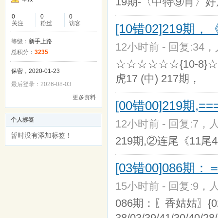
19期-〈中特⑨肖〉好
0
0
0
关注
粉丝
访客
[10错02]219期
等级：
新手上路
12小时前 - 回复:34，人
总积分：
3235
☆☆☆☆☆☆{10-8
保密，2020-01-23
虎17 (中) 217期，
最后登录：2026-08-03
更多资料
[00错00]219期,
个人标签
12小时前 - 回复:7，人
暂时没有添加标签！
219期,②连尾《11尾
[03错00]086
15小时前 - 回复:9，人
086期：〖香姑姑〗{02/44/4
38/03/39/41/30/40/28