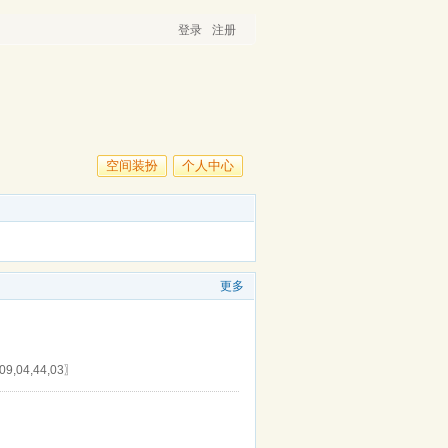
登录
注册
空间装扮
个人中心
更多
9,04,44,03〗