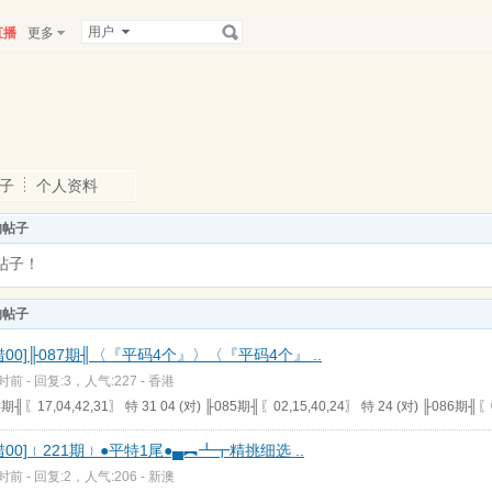
用户
直播
更多
子
个人资料
的帖子
帖子！
的帖子
3错00]╟087期╢〈『平码4个』〉〈『平码4个』 ..
时前 - 回复:3，人气:227 -
香港
期╢〖17,04,42,31〗 特 31 04 (对) ╟085期╢〖02,15,40,24〗 特 24 (对) ╟086期╢〖0
6错00]﹛221期﹜●平特1尾●▄︻┻┳精挑细选 ..
时前 - 回复:2，人气:206 -
新澳