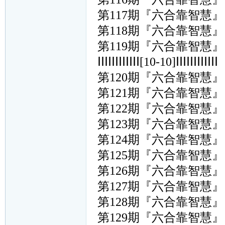
第117期『六合靠智慧
第118期『六合靠智慧
第119期『六合靠智慧
ⅠⅠⅠⅠⅠⅠⅠⅠⅠⅠⅠⅠ[10-10]ⅠⅠⅠⅠⅠⅠⅠⅠⅠⅠⅠⅠ
第120期『六合靠智慧
第121期『六合靠智慧
第122期『六合靠智慧
第123期『六合靠智慧
第124期『六合靠智慧
第125期『六合靠智慧
第126期『六合靠智慧
第127期『六合靠智慧
第128期『六合靠智慧
第129期『六合靠智慧